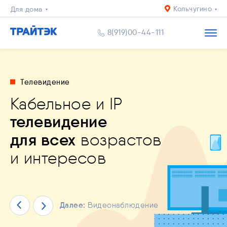
Кольчугино
Для дома
Для квартиры
8(919)00-44-111
Бизнесу
Телевидение
абельное и IP
деонаблюдение
льное приложение
елевидение
дный Интернет
й уровень
удь
спокоен за близких
и
ЙТЭК. Личный кабинет"
пасности
и комфорта
ля всех
возрастов
решения любых задач
мущество
ай уже сейчас!
 интересов
Далее:
Мобильное приложение