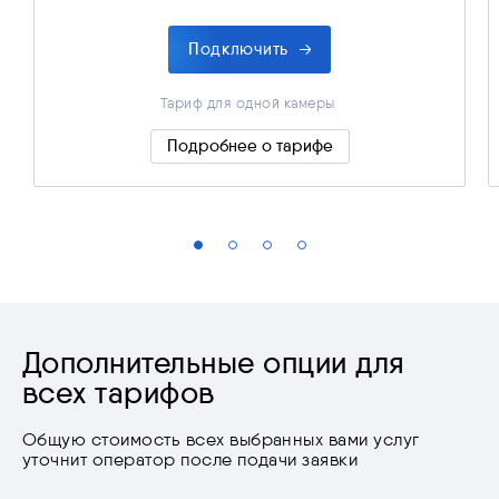
Подключить
Тариф для одной камеры
Тариф для одной камеры
Подробнее о тарифе
Скрыть подробности
Дополнительные опции для
всех тарифов
Общую стоимость всех выбранных вами услуг
уточнит оператор после подачи заявки