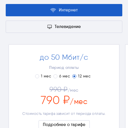
Интернет
Телевидение
до 50 Мбит/с
3-4 устройства
Просмотр видео в Full HD
Период оплаты
Онлайн-игры
1 мес
6 мес
12 мес
Окончательная стоимость тарифа зависит от
990 ₽
выбранных дополнительных опций и периода
/мес
оплаты.
790 ₽
Полные условия
/мес
Стоимость тарифа зависит от периода оплаты.
Подробнее о тарифе