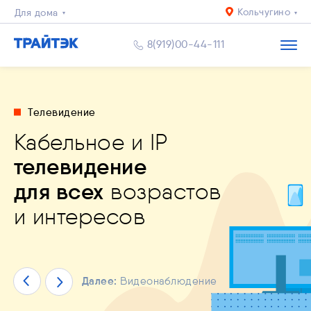
Кольчугино
Для дома
Для квартиры
8(919)00-44-111
Бизнесу
Телевидение
Кабельное и IP
льное приложение
телевидение
дный Интернет
й уровень
спокоен за близких
и
ЙТЭК. Личный кабинет"
пасности
и комфорта
для всех
возрастов
решения любых задач
ество
ай уже сейчас!
и интересов
Далее:
Видеонаблюдение