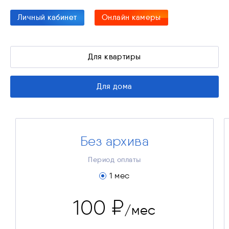
Личный кабинет
Онлайн камеры
Для квартиры
Для дома
Без архива
Видеонаблюдение «Без архива»
100 ₽
Стоимость за месяц
Период оплаты
100 ₽
Платёж за 1 мес.
1 мес
100 ₽
/мес